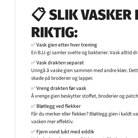
📋 SLIK VASKER 
RIKTIG:
✅
Vask gien etter hver trening
En BJJ-gi samler svette og bakterier. Vask alltid dr
✅
Vask drakten separat
Unngå å vaske gien sammen med andre klær. Dette 
skade på broderier og lapper.
✅
Vreng drakten før vask
Å vrenge gien beskytter stoffet, broderier og patch
✅
Bløtlegg ved flekker
Får du merker eller flekker? Bløtlegg gien i kaldt v
vasken mer effektiv.
✅
Fjern vond lukt med eddik