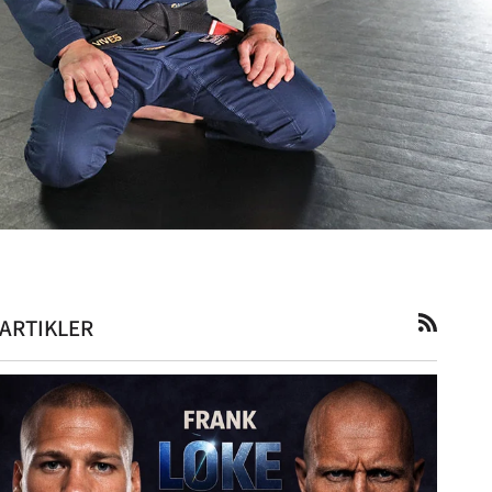
_
ARTIKLER
RSS