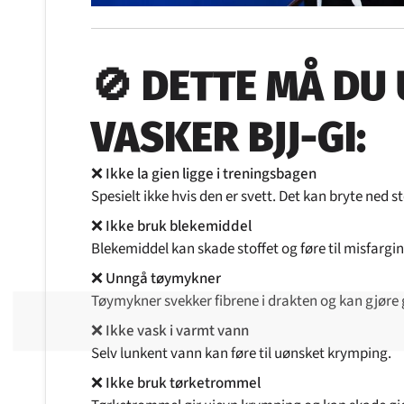
🚫 DETTE MÅ DU
VASKER BJJ-GI:
❌
Ikke la gien ligge i treningsbagen
Spesielt ikke hvis den er svett. Det kan bryte ned s
❌
Ikke bruk blekemiddel
Blekemiddel kan skade stoffet og føre til misfargin
❌
Unngå tøymykner
Tøymykner svekker fibrene i drakten og kan gjøre 
❌
Ikke vask i varmt vann
Selv lunkent vann kan føre til uønsket krymping.
❌
Ikke bruk tørketrommel