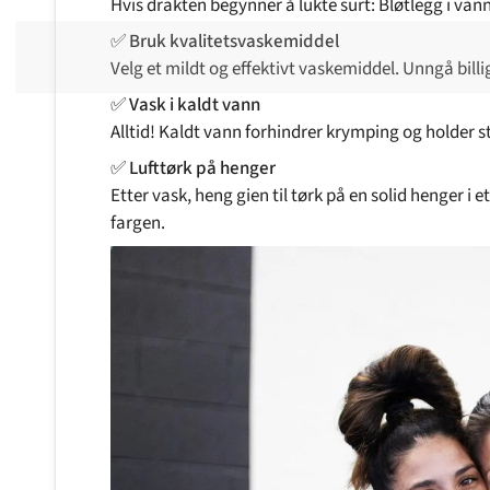
Hvis drakten begynner å lukte surt: Bløtlegg i vann
✅
Bruk kvalitetsvaskemiddel
Velg et mildt og effektivt vaskemiddel. Unngå billi
✅
Vask i kaldt vann
Alltid! Kaldt vann forhindrer krymping og holder st
✅
Lufttørk på henger
Etter vask, heng gien til tørk på en solid henger i 
fargen.