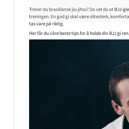
Trener du brasiliansk jiu-jitsu? Da vet du at
BJJ-gi
treningen. En god gi skal være slitesterk, komfort
tas vare på riktig.
Her får du våre beste tips for å holde din BJJ gi ren,