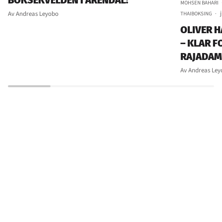
BOKSEKVELDEN I ARENDAL!
MOHSEN BAHARI
Av Andreas Leyobo
THAIBOKSING
OLIVER H
– KLAR 
RAJADAM
Av Andreas Ley