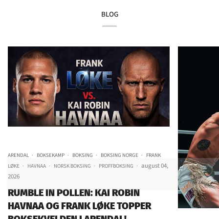
BLOG
ARENDAL
BOKSEKAMP
BOKSING
BOKSING NORGE
FRANK
august 04,
LØKE
HAVNAA
NORSK BOKSING
PROFFBOKSING
2026
RUMBLE IN POLLEN: KAI ROBIN
HAVNAA OG FRANK LØKE TOPPER