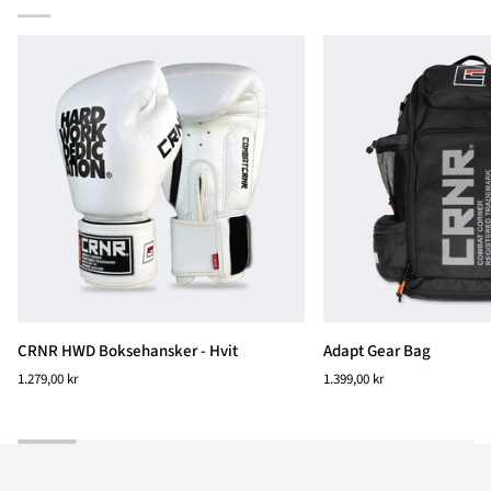
CRNR
Adapt
CRNR HWD Boksehansker - Hvit
Adapt Gear Bag
HWD
Gear
1.279,00 kr
1.399,00 kr
Boksehansker
Bag
-
Hvit