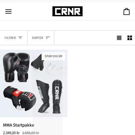
Gå
til
Ha
innhold
SORTER
FILTRER
SORTER
SPAR 306 KR
MMA
MMA Startpakke
Startpakke
2.349,00 kr
2.655,00 kr