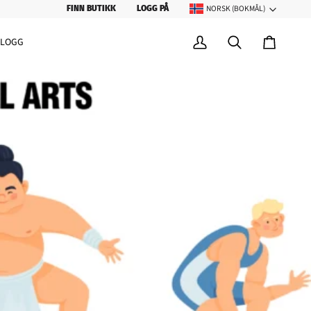
NORSK (BOKMÅL)
SPRÅK
FINN BUTIKK
LOGG PÅ
BLOGG
Min
Søk
Handleku
konto