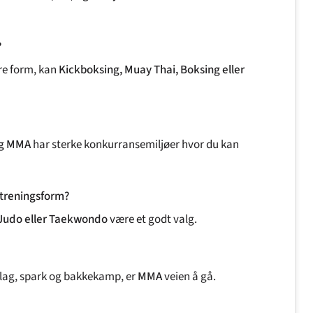
_
?
dre form, kan
Kickboksing, Muay Thai, Boksing eller
og MMA
har sterke konkurransemiljøer hvor du kan
t treningsform?
 Judo eller Taekwondo
være et godt valg.
slag, spark og bakkekamp, er
MMA
veien å gå.