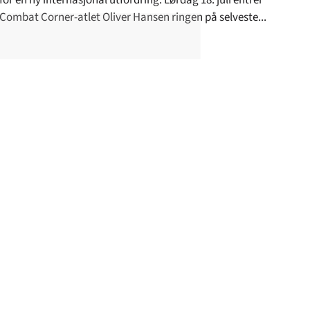
for en ny internasjonal utfordring. Lørdag 18. juli entrer
Combat Corner-atlet Oliver Hansen ringen på selveste...