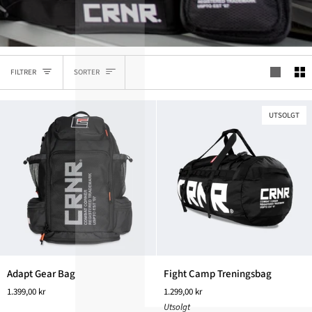
SORTER
FILTRER
SORTER
UTSOLGT
Adapt
Fight
Adapt Gear Bag
Fight Camp Treningsbag
Gear
Camp
1.399,00 kr
1.299,00 kr
Bag
Treningsbag
Utsolgt