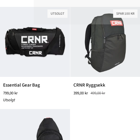
UTSOLGT
SPAR 100 KR
Essential
CRNR
Essential Gear Bag
CRNR Ryggsekk
Gear
Ryggsekk
799,00 kr
399,00 kr
499,00 kr
Bag
Utsolgt