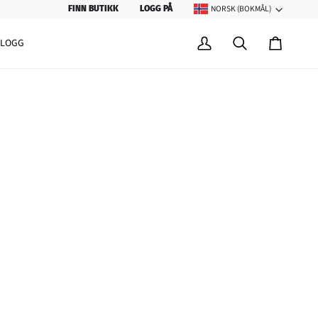
NORSK (BOKMÅL)
SPRÅK
FINN BUTIKK
LOGG PÅ
BLOGG
Min
Søk
Handleku
konto