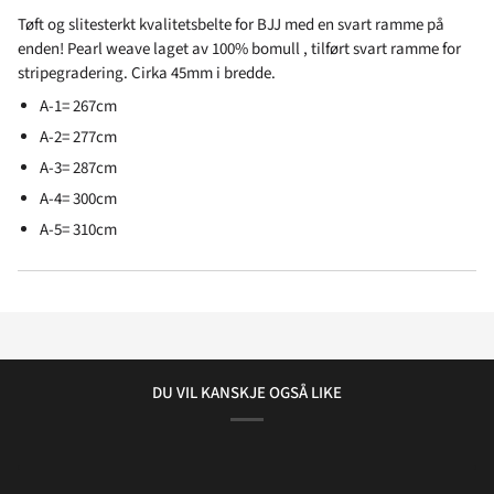
Tøft og slitesterkt kvalitetsbelte for BJJ med en svart ramme på
enden! Pearl weave laget av 100% bomull , tilført svart ramme for
stripegradering. Cirka 45mm i bredde.
A-1= 267cm
A-2= 277cm
A-3= 287cm
A-4= 300cm
A-5= 310cm
DU VIL KANSKJE OGSÅ LIKE