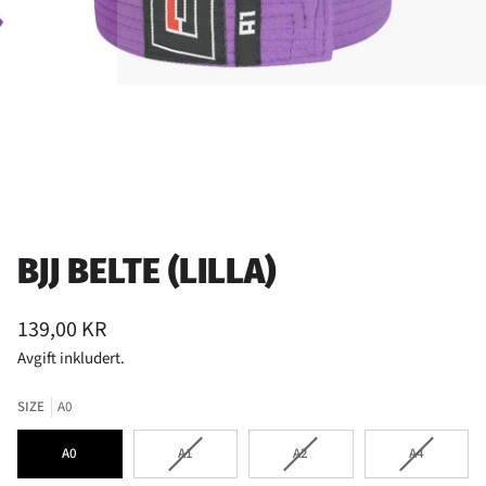
BJJ BELTE (LILLA)
139,00 KR
Avgift inkludert.
SIZE
A0
VARIANTEN
VARIANTEN
VARIANTEN
A0
A1
A2
A4
ER
ER
ER