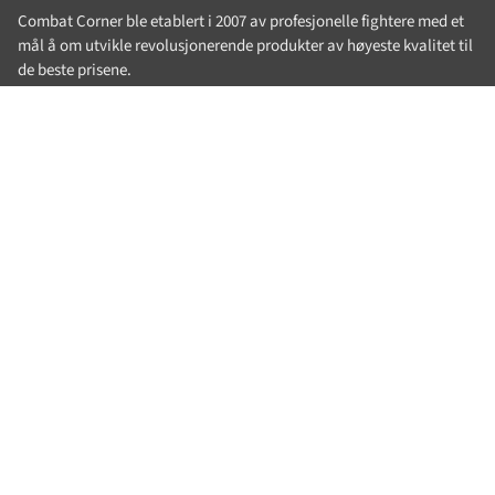
Combat Corner ble etablert i 2007 av profesjonelle fightere med et
mål å om utvikle revolusjonerende produkter av høyeste kvalitet til
de beste prisene.
Siden den gang så har Combat Corner blitt en ledende produsent
av kampsportutstyr og -klær.
40 40 58 20 | Post@combatcorner.no
MENY
Søk
Artikler
Vilkår og Betingelser
Min konto
Retur og bytte