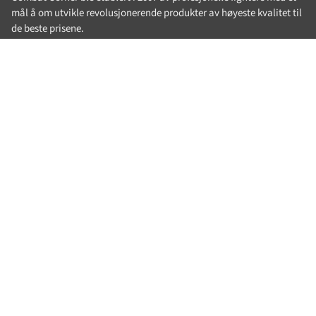
mål å om utvikle revolusjonerende produkter av høyeste kvalitet til
de beste prisene.
Siden den gang så har Combat Corner blitt en ledende produsent
av kampsportutstyr og -klær.
40 40 58 20 | Post@combatcorner.no
MENY
Søk
Artikler
Vilkår og Betingelser
Min konto
Retur og bytte