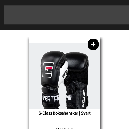
S-Class Boksehansker | Svart