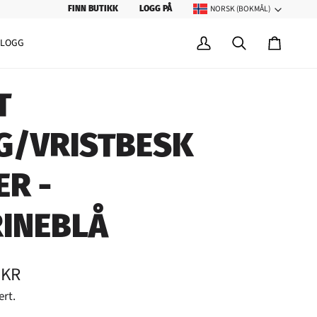
NORSK (BOKMÅL)
SPRÅK
FINN BUTIKK
LOGG PÅ
BLOGG
Min
Søk
Handleku
konto
T
G/VRISTBESK
ER -
INEBLÅ
 KR
ert.