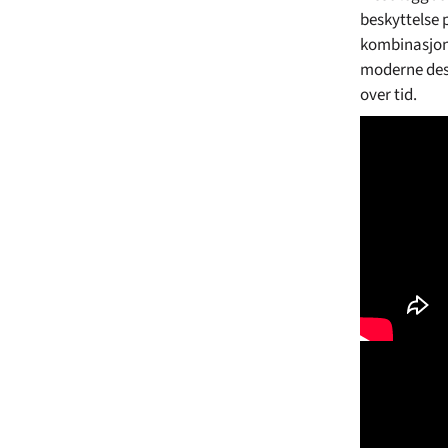
beskyttelse p
kombinasjone
moderne desi
over tid.