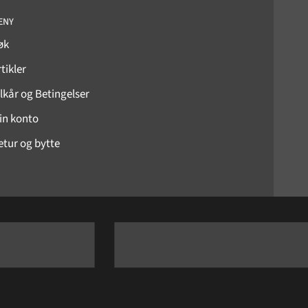
ENY
øk
tikler
ilkår og Betingelser
in konto
etur og bytte