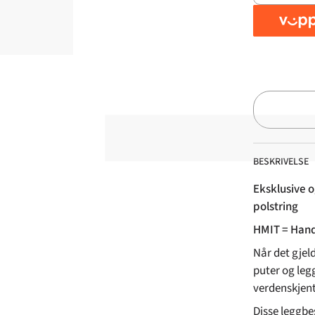
BESKRIVELSE
Eksklusive 
polstring
HMIT = Hand
Når det gjel
puter og leg
verdenskjent 
Disse leggbe