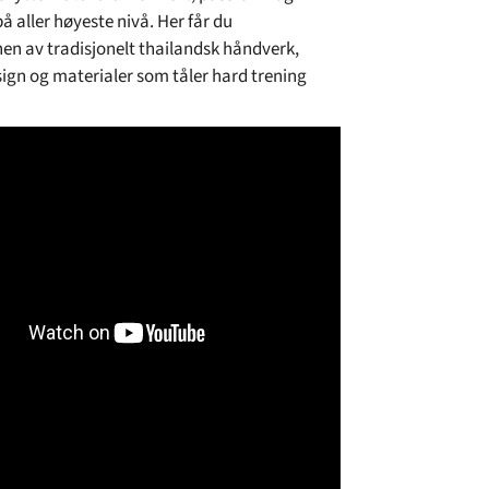
å aller høyeste nivå. Her får du
n av tradisjonelt thailandsk håndverk,
gn og materialer som tåler hard trening