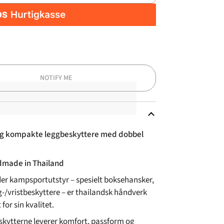
KJØP NÅ
NOTIFY ME
og kompakte leggbeskyttere med dobbel
made in Thailand
der kampsportutstyr – spesielt boksehansker,
g-/vristbeskyttere – er thailandsk håndverk
for sin kvalitet.
skytterne leverer komfort, passform og