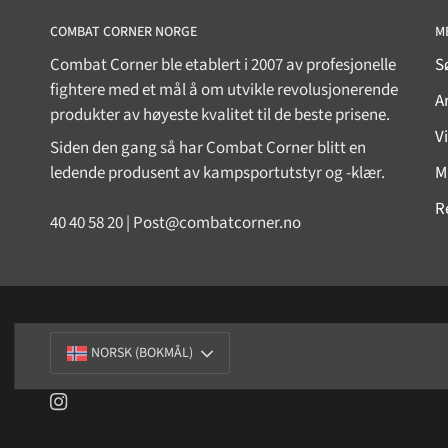
COMBAT CORNER NORGE
M
Combat Corner ble etablert i 2007 av profesjonelle
S
fightere med et mål å om utvikle revolusjonerende
Ar
produkter av høyeste kvalitet til de beste prisene.
V
Siden den gang så har Combat Corner blitt en
ledende produsent av kampsportutstyr og -klær.
M
R
40 40 58 20 | Post@combatcorner.no
SPRÅK
NORSK (BOKMÅL)