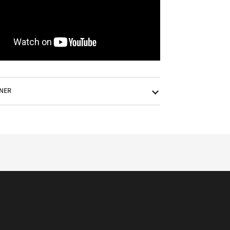
_
NER