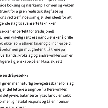
 både boksing og nærkamp. Formen og vekten
ruert for å gi en realistisk slagflate og
ns ved treff, noe som gjør den ideell for alt
gende slag til avanserte teknikker.
ekken er perfekt for tradisjonell
 men virkelig i sitt ess når du ønsker å drille
knikker som albuer, knær og clinch-arbeid.
åpeformen gir muligheten til å trene på
overhands
, krokslag og andre vinkler som er
ligere å gjenskape på en klassisk, rett
ge en dråpesekk?
gir en mer naturlig bevegelsesbane for slag
jør det lettere å angripe fra flere vinkler.
et jevne, balanserte fyllet får du en sekk
ormen, gir stabil respons og tåler intensiv
miste strukturen.