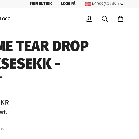
NORSK (BOKMÅL)
SPRÅK
FINN BUTIKK
LOGG PÅ
BLOGG
Min
Søk
Handleku
konto
ME TEAR DROP
SESEKK -
T
 KR
ert.
ns