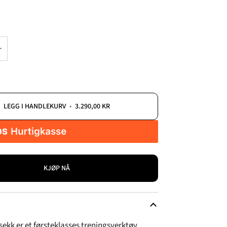
_
+
LEGG I HANDLEKURV
•
3.290,00 KR
KJØP NÅ
ekk er et førsteklasses treningsverktøy