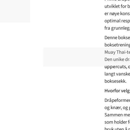
utviklet for
er nøye konst
optimal respo
fra grunnleg
Denne bokses
boksetrening,
Muay Thai-te
Den unike dr
uppercuts, 
langt vanske
boksesekk.
Hvorfor vel
Dråpeformen 
og knær, og g
Sammen med d
som holder f
bruk uten å 