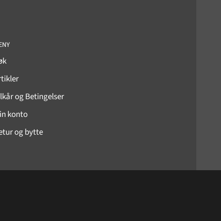
_
ENY
øk
tikler
ilkår og Betingelser
in konto
etur og bytte