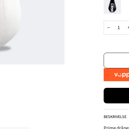
L
−
BESKRIVELSE
Prime dråpes