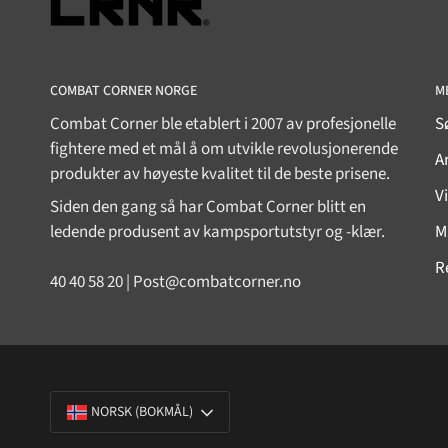
COMBAT CORNER NORGE
M
Combat Corner ble etablert i 2007 av profesjonelle
S
fightere med et mål å om utvikle revolusjonerende
Ar
produkter av høyeste kvalitet til de beste prisene.
V
Siden den gang så har Combat Corner blitt en
ledende produsent av kampsportutstyr og -klær.
M
R
40 40 58 20 | Post@combatcorner.no
SPRÅK
NORSK (BOKMÅL)