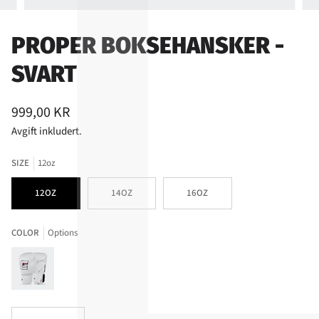
PROPER BOKSEHANSKER -
SVART
999,00 KR
Avgift inkludert.
SIZE
12oz
12OZ
14OZ
16OZ
COLOR
Options