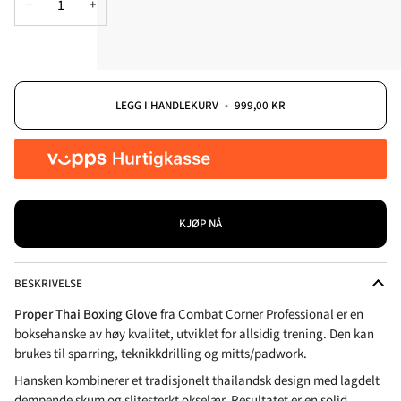
−
+
LEGG I HANDLEKURV
•
999,00 KR
KJØP NÅ
BESKRIVELSE
Proper Thai Boxing Glove
fra Combat Corner Professional er en
boksehanske av høy kvalitet, utviklet for allsidig trening. Den kan
brukes til sparring, teknikkdrilling og mitts/padwork.
Hansken kombinerer et tradisjonelt thailandsk design med lagdelt
dempende skum og slitesterkt okselær. Resultatet er en solid