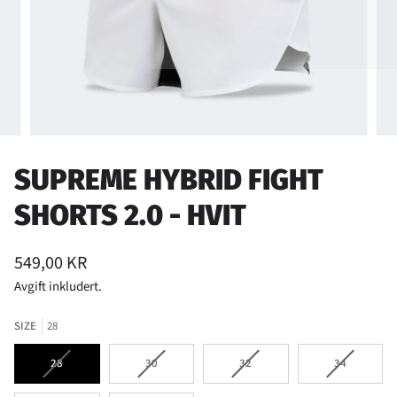
SUPREME HYBRID FIGHT
SHORTS 2.0 - HVIT
549,00 KR
Avgift inkludert.
SIZE
28
VARIANTEN
VARIANTEN
VARIANTEN
VARIANTEN
28
30
32
34
ER
ER
ER
ER
UTSOLGT
UTSOLGT
UTSOLGT
UTSOLGT